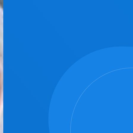
info@diehelfendenhaende.net
0521 / 772 40 73