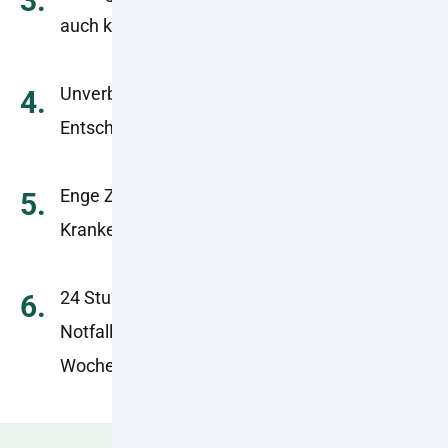
3.
auch kürzer
Unverbindliche Beratung ohne
4.
Entscheidungsdruck
Enge Zusammenarbeit mit Angehörigen und
5.
Krankenkassen
24 Stunden Erreichbarkeit. In
6.
Notfallsituationen auch Nachts und am
Wochenende