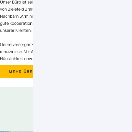
Unser Büro ist seit September 2018 im neuen Gesundheitszentrum
von Bielefeld Brake. Wir sind in regelmäßigen Austausch mit unseren
Nachbarn „Arminius Apotheke und Medicum Brake Hausärzte“. Die
gute Kooperation ermöglicht uns eine reibungslose Versorgung
unserer Klienten.
Gerne versorgen wir auch Sie bei Ihnen zu Hause pflegerisch und
medizinisch. Vor Aufnahme der Pflege beraten wir Sie in ihrer
Häuslichkeit unverbindlich.
MEHR ÜBER UNS