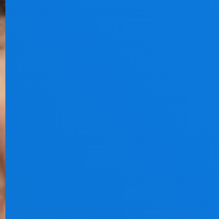
Wir sind "Die Helfenden Hände". Ein ambulanter
Pflegedienst aus Bielefeld.
#Pflegedienst #Krankenpflege #ambulante Pflege
Webdesign by
haertel-softweb
Pflegedienst Herford