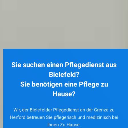
Sie suchen einen Pflegedienst aus
Bielefeld?
Sie benötigen eine Pflege zu
Hause?
Wir, der Bielefelder Pflegedienst an der Grenze zu
Herford betreuen Sie pflegerisch und medizinisch bei
Ihnen Zu Hause.